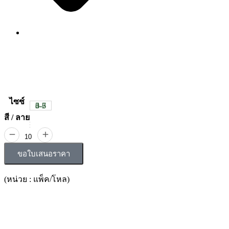
ไซซ์
0-3
3-5
4-6
5-7
สี / ลาย
ขอใบเสนอราคา
(หน่วย : แพ็ค/โหล)
รายละเอียดสินค้า