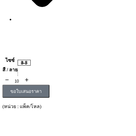
ไซซ์
0-3
3-5
4-6
5-7
สี / ลาย
ขอใบเสนอราคา
(หน่วย : แพ็ค/โหล)
รายละเอียดสินค้า