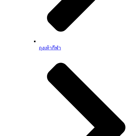
ถุงเท้ากีฬา